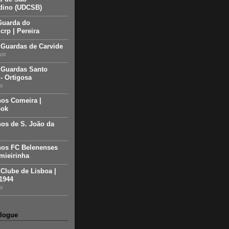
dino (UDCSB)
Guarda do
crp | Pereira
 Guardas de Carvide
nos
 Guardas Santo
- Ortigosa
os
nos Comeira |
ook
nos de S. João da
nos FC Belenenses
mieirinha
 Clube de Lisboa |
1944
os
blogue