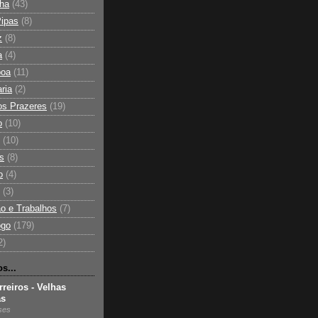
lha
(43)
ipas
(8)
z
(8)
a
(4)
boa
(11)
ria
(2)
dos Prazeres
(19)
o
(10)
(10)
s
(8)
o
(4)
(3)
o e Trabalhos
(7)
ogo
(179)
2)
s...
reiros - Velhas
as
ses