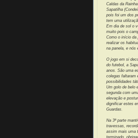
Caldas da Rainha
Sapatilha (Condei
pois foi um dos p
tem uma utilizaçã
Em dia de sol o 
muito pois o camp
Como o início da 
realizar os habitu
na panela, e nós
O jogo em si dec
do futebol, a Sap
anos. São uma equ
colegas faltaram
possibilidades tát
Um golo de belo e
segunda com uma 
elevação e postur
dignificar estes
Guardas.
Na 3ª parte manti
travessas, record
assim mais uma ta
terminado, obriga