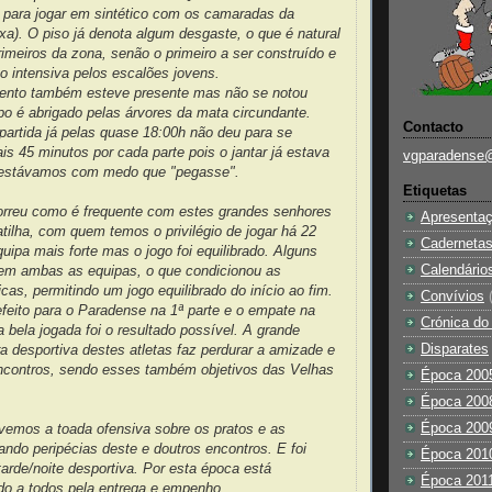
 para jogar em sintético com os camaradas da
xa). O piso já denota algum desgaste, o que é natural
rimeiros da zona, senão o primeiro a ser construído e
o intensiva pelos escalões jovens.
vento também esteve presente mas não se notou
o é abrigado pelas árvores da mata circundante.
Contacto
partida já pelas quase 18:00h não deu para se
ais 45 minutos por cada parte pois o jantar já estava
vgparadense
 estávamos com medo que "pegasse".
Etiquetas
orreu como é frequente com estes grandes senhores
Apresenta
atilha, com quem temos o privilégio de jogar há 22
Caderneta
ipa mais forte mas o jogo foi equilibrado. Alguns
Calendário
 em ambas as equipas, o que condicionou as
icas, permitindo um jogo equilibrado do início ao fim.
Convívios
feito para o Paradense na 1ª parte e o empate na
Crónica do
bela jogada foi o resultado possível. A grande
Disparates
a desportiva destes atletas faz perdurar a amizade e
 encontros, sendo esses também objetivos das Velhas
Época 200
Época 200
Época 200
vemos a toada ofensiva sobre os pratos e as
ando peripécias deste e doutros encontros. E foi
Época 201
rde/noite desportiva. Por esta época está
Época 201
do a todos pela entrega e empenho.