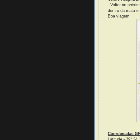
- Voltar na próxi
dentro da mata e
Boa viagem
Coordenadas G
Latitude - 39° 24.