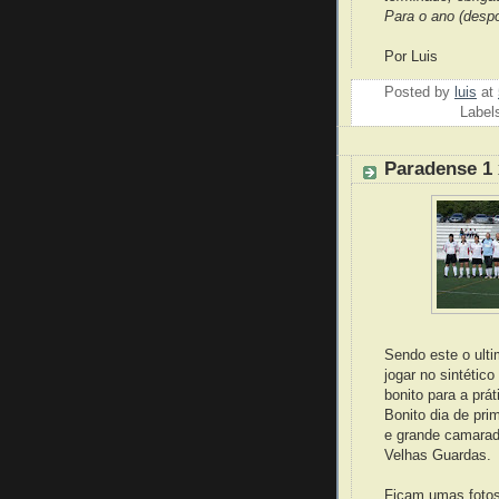
Para o ano (despo
Por Luis
Posted by
luis
at
Label
Paradense 1 
Sendo este o ulti
jogar no sintétic
bonito para a prát
Bonito dia de pri
e grande camarad
Velhas Guardas.
Ficam umas fotos