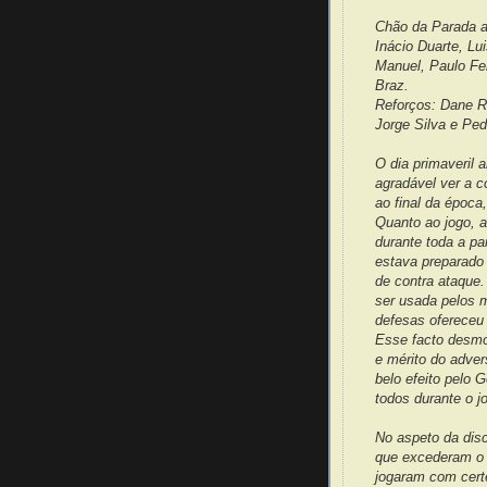
Chão da Parada al
Inácio Duarte, Lu
Manuel, Paulo Fer
Braz.
Reforços: Dane Ras
Jorge Silva e Pe
O dia primaveril 
agradável ver a 
ao final da época
Quanto ao jogo, a 
durante toda a pa
estava preparado 
de contra ataque.
ser usada pelos m
defesas ofereceu 
Esse facto desmo
e mérito do adver
belo efeito pelo G
todos durante o j
No aspeto da disc
que excederam o n
jogaram com cert