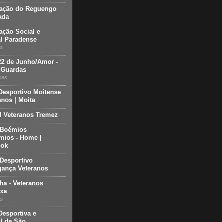
ação do Reguengo
ada
ação Social e
al Paradense
os
22 de Junho/Amor -
 Guardas
ses
Desportivo Moitense
anos | Moita
l Veteranos Tremez
 Boémios
ios - Home |
ook
Desportivo
gança Veteranos
ha - Veteranos
xa
os
Desportiva e
al de São