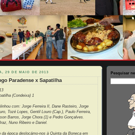
, 29 DE MAIO DE 2013
Pesquisar ne
ogo Paradense x Sapatilha
13
atilha (Condeixa) 1
inhou com: Jorge Ferreira II, Dane Rasteiro, Jorge
ouro, Tozé Lopes, Gentil Louro (Cap.), Paulo Ferreira,
lson Barros, Jorge Chora (1) e Pedro Gonçalves.
raz, Nuno Ribeiro e Daniel.
go da época deslocámo-nos à Quinta da Boneca em