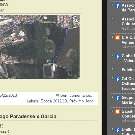
564'W
Associ
da Par
is)
Associ
Cultur
Há 8 an
C.R.C.
Velhas
Há 2 me
Clube 
- Veter
Futebo
Gd Os
OsBoém
Faceb
5/22/2013
Sem comentários:
Grupo 
Labels:
Época 2012/13
,
Próximo Jogo
Martin
Sapatil
ogo Paradense x Garcia
Condei
Há 8 an
13
União 
rcia 4
Cultur