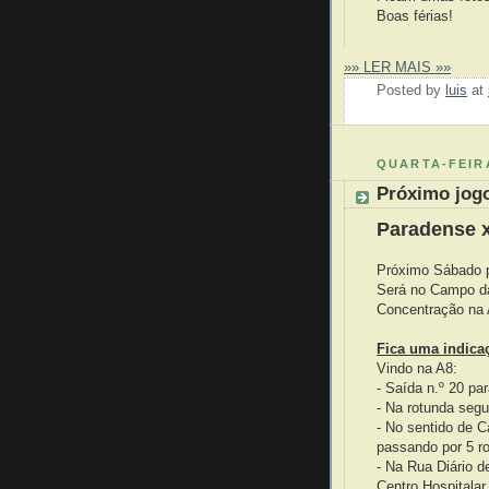
Boas férias!
»» LER MAIS »»
Posted by
luis
at
QUARTA-FEIRA
Próximo jogo
Paradense x
Próximo Sábado 
Será no Campo da
Concentração na 
Fica uma indica
Vindo na A8:
- Saída n.º 20 pa
- Na rotunda segu
- No sentido de C
passando por 5 r
- Na Rua Diário d
Centro Hospitalar