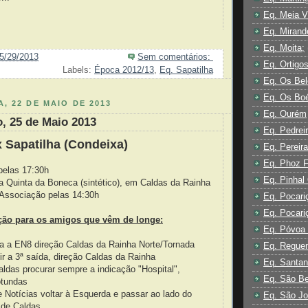
Eq. Meia V
Eq. Mirand
Eq. Moita;
5/29/2013
Sem comentários:
Eq. Ortigo
Labels:
Época 2012/13
,
Eq. Sapatilha
Eq. Os Be
Eq. Os Bo
, 22 DE MAIO DE 2013
Eq. Ourém
, 25 de Maio 2013
Eq. Pedrei
 Sapatilha (Condeixa)
Eq. Pereira
Eq. Phoz F
pelas 17:30h
Eq. Pinhal
 Quinta da Boneca (sintético), em Caldas da Rainha
Associação pelas 14:30h
Eq. Pocari
Eq. Pocari
ção para os amigos que vêm de longe:
Eq. Póvoa 
ra a EN8 direção Caldas da Rainha Norte/Tornada
Eq. Regue
ir a 3ª saída, direção Caldas da Rainha
Eq. Santan
aldas procurar sempre a indicação "Hospital",
Eq. São Be
otundas
e Notícias voltar à Esquerda e passar ao lado do
Eq. São Jo
 de Caldas