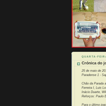
QUARTA-FEIRA
Crónica do j
25 de maio de 20
Paradense 1 - Sap
Chão da Parada al
Ferreira I, Luis L
Inácio Duarte, Wi
Reforços: Paulo B
Para o último jo