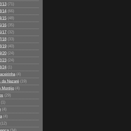
2/13
(71)
3/14
(66)
4/15
(48)
5/16
(35)
6/17
(32)
7/18
(33)
8/19
(40)
9/20
(24)
2/23
(24)
3/24
(1)
ceirinha
(4)
 da Nazaré
(19)
o Montijo
(4)
os
(29)
(1)
e
(4)
ra
(4)
(12)
gança
(34)