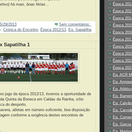
Época 201
rtivo) há mais, boas férias...
Época 201
Época 201
5/29/2013
Sem comentários:
Época 201
s:
Crónica do Encontro
,
Época 2012/13
,
Eq. Sapatilha
Época 201
Época 201
x Sapatilha 1
Época 201
Época 201
Época 202
Época 202
Eq. ACR Ma
Eq. Amigos
Eq. Atlétic
mo jogo da época 2012/13, tivemos a oportunidade de
Eq. Barreir
o da Quinta da Boneca em Caldas da Rainha, sítio
Eq. Calvão
ica do desporto.
mavera, atletas em número suficiente, boa disposição
Eq. Carvid
agem conforme a exigência destes encontros de
Eq. Comei
Eq. Garcia
...
Eq. Martin