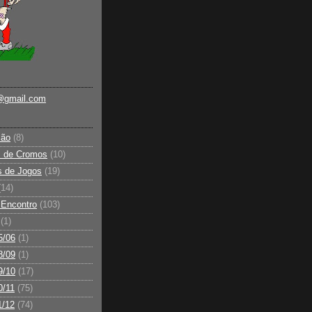
@gmail.com
ção
(8)
s de Cromos
(10)
s de Jogos
(19)
(14)
 Encontro
(103)
(1)
5/06
(1)
8/09
(1)
9/10
(17)
0/11
(75)
1/12
(74)