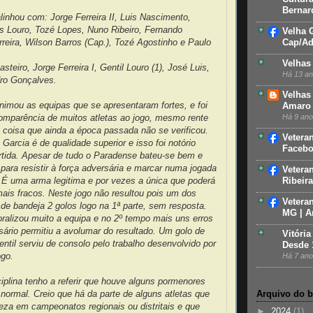
Bernar
inhou com: Jorge Ferreira II, Luis Nascimento,
is Louro, Tozé Lopes, Nuno Ribeiro, Fernando
Velha 
Cap/Ad
reira, Wilson Barros (Cap.), Tozé Agostinho e Paulo
Velhas
teiro, Jorge Ferreira I, Gentil Louro (1), José Luis,
Há 13 a
dro Gonçalves.
Velhas
animou as equipas que se apresentaram fortes, e foi
Amaro 
Há 9 an
comparência de muitos atletas ao jogo, mesmo rente
, coisa que ainda a época passada não se verificou.
Vetera
Garcia é de qualidade superior e isso foi notório
Faceb
rtida. Apesar de tudo o Paradense bateu-se bem e
para resistir à força adversária e marcar numa jogada
Vetera
Ribeira
 É uma arma legitima e por vezes a única que poderá
ais fracos. Neste jogo não resultou pois um dos
Vetera
de bandeja 2 golos logo na 1ª parte, sem resposta.
MG | A
ralizou muito a equipa e no 2º tempo mais uns erros
sário permitiu a avolumar do resultado. Um golo de
Vitória
entil serviu de consolo pelo trabalho desenvolvido por
Desde 
Há 7 an
ogo.
iplina tenho a referir que houve alguns pormenores
ormal. Creio que há da parte de alguns atletas que
Arquivo do 
eza em campeonatos regionais ou distritais e que
►
2024
(1)