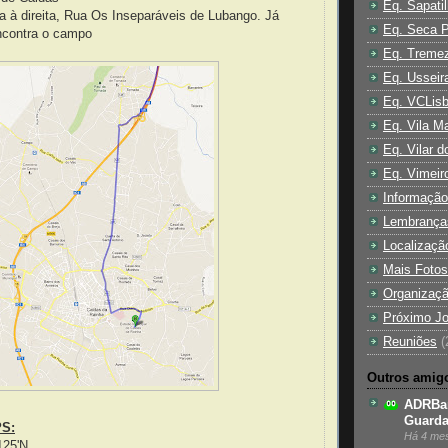
Eq. Sapati
ma à direita, Rua Os Inseparáveis de Lubango. Já
Eq. Seca P
ncontra o campo
Eq. Treme
Eq. Usseir
Eq. VCLis
Eq. Vila Ma
Eq. Vilar 
Eq. Vimeir
Informação
Lembrança
Localizaçã
Mais Fotos
Organizaçã
Próximo J
Reuniões
(
Outros amigo
ADRBar
Guard
PS:
Há 4 me
125'N