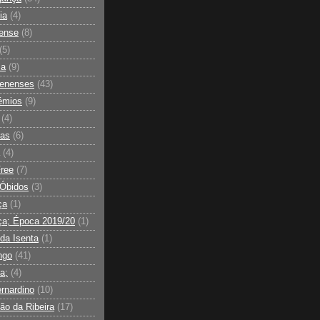
ia
(4)
ense
(8)
(5)
sa
(9)
lenenses
(43)
émios
(9)
(4)
ras
(6)
(4)
ree
(7)
 Óbidos
(3)
ça
(1)
ça; Época 2019/20
(1)
da Isenta
(1)
ngo
(41)
a;
(4)
rnardino
(10)
ão da Ribeira
(17)