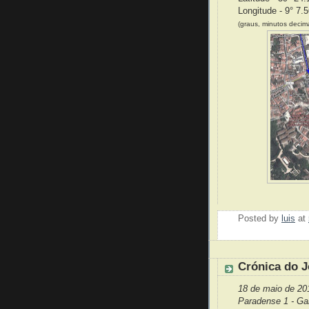
Longitude - 9° 7.
(graus, minutos decima
Posted by
luis
at
Crónica do J
18 de maio de 20
Paradense 1 - Ga